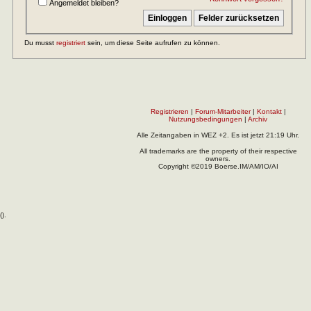
Angemeldet bleiben?
Du musst
registriert
sein, um diese Seite aufrufen zu können.
Registrieren
|
Forum-Mitarbeiter
|
Kontakt
|
Nutzungsbedingungen
|
Archiv
Alle Zeitangaben in WEZ +2. Es ist jetzt
21:19
Uhr.
All trademarks are the property of their respective
owners.
Copyright ©2019 Boerse.IM/AM/IO/AI
(
).