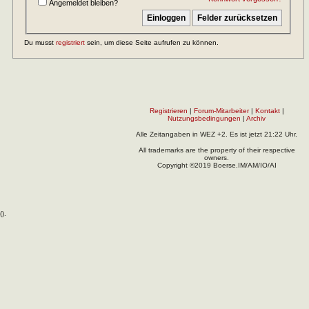
Angemeldet bleiben?
Du musst
registriert
sein, um diese Seite aufrufen zu können.
Registrieren
|
Forum-Mitarbeiter
|
Kontakt
|
Nutzungsbedingungen
|
Archiv
Alle Zeitangaben in WEZ +2. Es ist jetzt
21:22
Uhr.
All trademarks are the property of their respective
owners.
Copyright ©2019 Boerse.IM/AM/IO/AI
(
).