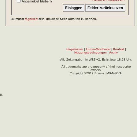
Angemeldet bleiben?
Du musst
registriert
sein, um diese Seite aufrufen zu können.
Registrieren
|
Forum-Mitarbeiter
|
Kontakt
|
Nutzungsbedingungen
|
Archiv
Alle Zeitangaben in WEZ +2. Es ist jetzt
18:28
Uhr.
All trademarks are the property of their respective
owners.
Copyright ©2019 Boerse.IM/AM/IO/AI
(
).