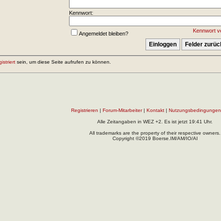
Kennwort:
Kennwort v
Angemeldet bleiben?
gistriert
sein, um diese Seite aufrufen zu können.
Registrieren
|
Forum-Mitarbeiter
|
Kontakt
|
Nutzungsbedingungen
Alle Zeitangaben in WEZ +2. Es ist jetzt
19:41
Uhr.
All trademarks are the property of their respective owners.
Copyright ©2019 Boerse.IM/AM/IO/AI