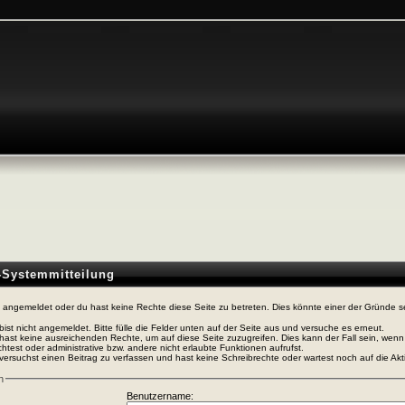
n-Systemmitteilung
t angemeldet oder du hast keine Rechte diese Seite zu betreten. Dies könnte einer der Gründe s
bist nicht angemeldet. Bitte fülle die Felder unten auf der Seite aus und versuche es erneut.
hast keine ausreichenden Rechte, um auf diese Seite zuzugreifen. Dies kann der Fall sein, wen
htest oder administrative bzw. andere nicht erlaubte Funktionen aufrufst.
versuchst einen Beitrag zu verfassen und hast keine Schreibrechte oder wartest noch auf die Akti
n
Benutzername: