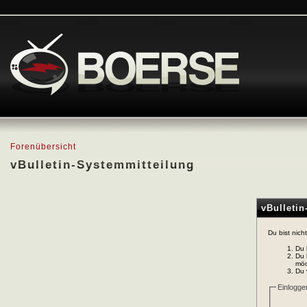
Forenübersicht
vBulletin-Systemmitteilung
vBulleti
Du bist nich
Du 
Du 
möc
Du 
Einlogge