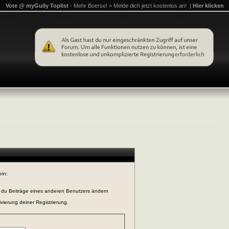
Vote @ myGully Toplist
- Mehr Boerse! > Melde dich jetzt kostenlos an! |
Hier klicken
ein:
n du Beiträge eines anderen Benutzers ändern
vierung deiner Registrierung.