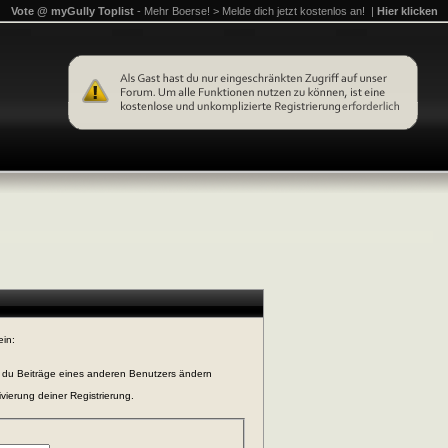
Vote @ myGully Toplist
- Mehr Boerse! > Melde dich jetzt kostenlos an! |
Hier klicken
ein:
n du Beiträge eines anderen Benutzers ändern
vierung deiner Registrierung.