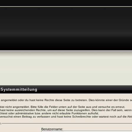
n-Systemmitteilung
t angemeldet oder du hast keine Rechte diese Seite zu betreten. Dies könnte einer der Gründe s
bist nicht angemeldet. Bitte fülle die Felder unten auf der Seite aus und versuche es erneut.
hast keine ausreichenden Rechte, um auf diese Seite zuzugreifen. Dies kann der Fall sein, wen
htest oder administrative bzw. andere nicht erlaubte Funktionen aufrufst.
versuchst einen Beitrag zu verfassen und hast keine Schreibrechte oder wartest noch auf die Akti
n
Benutzername: