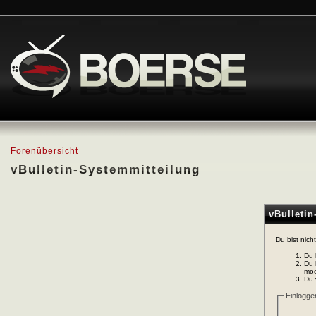
Forenübersicht
vBulletin-Systemmitteilung
vBulleti
Du bist nich
Du 
Du 
möc
Du 
Einlogge