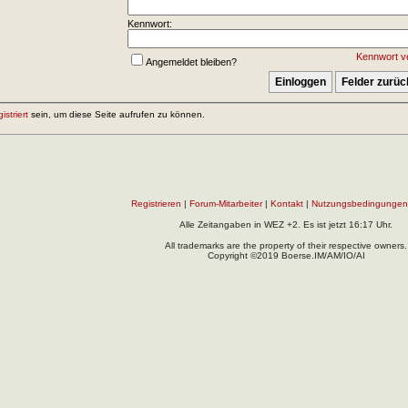
Kennwort:
Kennwort v
Angemeldet bleiben?
gistriert
sein, um diese Seite aufrufen zu können.
Registrieren
|
Forum-Mitarbeiter
|
Kontakt
|
Nutzungsbedingungen
Alle Zeitangaben in WEZ +2. Es ist jetzt
16:17
Uhr.
All trademarks are the property of their respective owners.
Copyright ©2019 Boerse.IM/AM/IO/AI