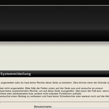
n-Systemmitteilung
t angemeldet oder du hast keine Rechte diese Seite zu betreten. Dies könnte einer der Gründe s
bist nicht angemeldet. Bitte fülle die Felder unten auf der Seite aus und versuche es erneut.
hast keine ausreichenden Rechte, um auf diese Seite zuzugreifen. Dies kann der Fall sein, wen
htest oder administrative bzw. andere nicht erlaubte Funktionen aufrufst.
versuchst einen Beitrag zu verfassen und hast keine Schreibrechte oder wartest noch auf die Akti
n
Benutzername: