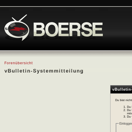
Forenübersicht
vBulletin-Systemmitteilung
vBulleti
Du bist nich
Du 
Du 
möc
Du 
Einlogge