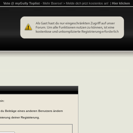
Vote @ myGully Toplist
- Mehr Boerse! > Melde dich jetzt kostenlos an! |
Hier klicken
ein:
n du Beiträge eines anderen Benutzers ändern
vierung deiner Registrierung.