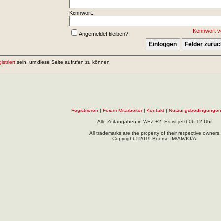
Kennwort:
Kennwort v
Angemeldet bleiben?
gistriert
sein, um diese Seite aufrufen zu können.
Registrieren
|
Forum-Mitarbeiter
|
Kontakt
|
Nutzungsbedingungen
Alle Zeitangaben in WEZ +2. Es ist jetzt
06:12
Uhr.
All trademarks are the property of their respective owners.
Copyright ©2019 Boerse.IM/AM/IO/AI