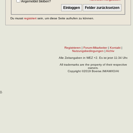
Angemeldet bleiben?
Du musst
registriert
sein, um diese Seite aufrufen zu können.
Registrieren
|
Forum-Mitarbeiter
|
Kontakt
|
Nutzungsbedingungen
|
Archiv
Alle Zeitangaben in WEZ +2. Es ist jetzt
11:34
Uhr.
All trademarks are the property of their respective
owners.
Copyright ©2019 Boerse.IM/AM/IO/AI
(
).