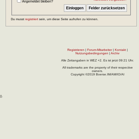
Angemeldet bleiben?
Du musst
registriert
sein, um diese Seite aufrufen zu können.
Registrieren
|
Forum-Mitarbeiter
|
Kontakt
|
Nutzungsbedingungen
|
Archiv
Alle Zeitangaben in WEZ +2. Es ist jetzt
09:21
Uhr.
All trademarks are the property of their respective
owners.
Copyright ©2019 Boerse.IM/AM/IO/AI
(
).