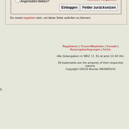
Angemeldet bleiben?
Du musst
registriert
sein, um diese Seite aufrufen zu können.
Registrieren
|
Forum-Mitarbeiter
|
Kontakt
|
Nutzungsbedingungen
|
Archiv
Alle Zeitangaben in WEZ +2. Es ist jetzt
12:49
Uhr.
All trademarks are the property of their respective
owners.
Copyright ©2019 Boerse.IM/AM/IO/AI
(
).