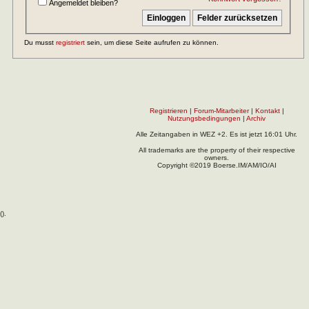
Angemeldet bleiben?
Du musst
registriert
sein, um diese Seite aufrufen zu können.
Registrieren
|
Forum-Mitarbeiter
|
Kontakt
|
Nutzungsbedingungen
|
Archiv
Alle Zeitangaben in WEZ +2. Es ist jetzt
16:01
Uhr.
All trademarks are the property of their respective
owners.
Copyright ©2019 Boerse.IM/AM/IO/AI
(
).