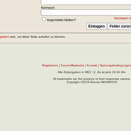
Kennwort:
Kennwort v
Angemeldet bleiben?
gistriert
sein, um diese Seite aufrufen zu können.
Registrieren
|
Forum-Mitarbeiter
|
Kontakt
|
Nutzungsbedingungen
Alle Zeitangaben in WEZ +2. Es ist jetzt
10:34
Uhr.
All trademarks are the property of their respective owners.
Copyright ©2019 Boerse.IM/AM/IO/AI