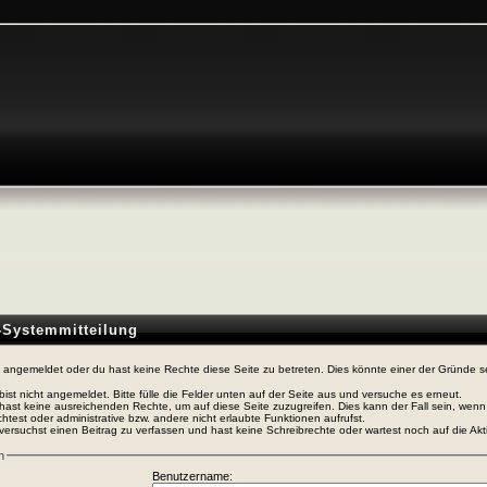
n-Systemmitteilung
t angemeldet oder du hast keine Rechte diese Seite zu betreten. Dies könnte einer der Gründe s
bist nicht angemeldet. Bitte fülle die Felder unten auf der Seite aus und versuche es erneut.
hast keine ausreichenden Rechte, um auf diese Seite zuzugreifen. Dies kann der Fall sein, wen
htest oder administrative bzw. andere nicht erlaubte Funktionen aufrufst.
versuchst einen Beitrag zu verfassen und hast keine Schreibrechte oder wartest noch auf die Akti
n
Benutzername: