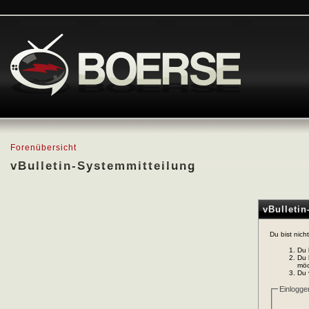
Forenübersicht
vBulletin-Systemmitteilung
vBulleti
Du bist nich
Du 
Du 
möc
Du 
Einlogge