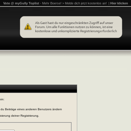
Vote @ myGully Toplist
- Mehr Boerse! > Melde dich jetzt kostenlos an! |
Hier klicken
ein:
n du Beiträge eines anderen Benutzers ändern
vierung deiner Registrierung.