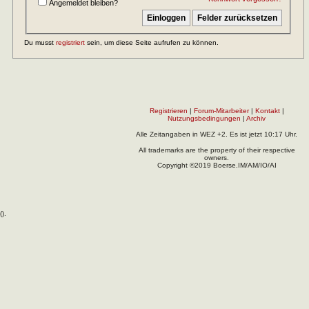
Angemeldet bleiben?
Du musst
registriert
sein, um diese Seite aufrufen zu können.
Registrieren
|
Forum-Mitarbeiter
|
Kontakt
|
Nutzungsbedingungen
|
Archiv
Alle Zeitangaben in WEZ +2. Es ist jetzt
10:17
Uhr.
All trademarks are the property of their respective
owners.
Copyright ©2019 Boerse.IM/AM/IO/AI
(
).