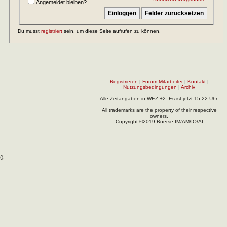
Angemeldet bleiben?
Du musst
registriert
sein, um diese Seite aufrufen zu können.
Registrieren
|
Forum-Mitarbeiter
|
Kontakt
|
Nutzungsbedingungen
|
Archiv
Alle Zeitangaben in WEZ +2. Es ist jetzt
15:22
Uhr.
All trademarks are the property of their respective
owners.
Copyright ©2019 Boerse.IM/AM/IO/AI
(
).