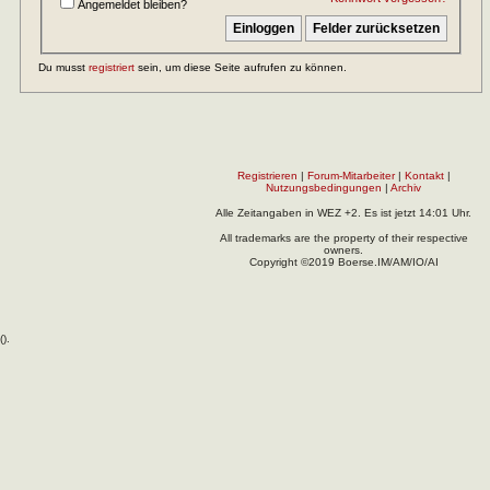
Angemeldet bleiben?
Du musst
registriert
sein, um diese Seite aufrufen zu können.
Registrieren
|
Forum-Mitarbeiter
|
Kontakt
|
Nutzungsbedingungen
|
Archiv
Alle Zeitangaben in WEZ +2. Es ist jetzt
14:01
Uhr.
All trademarks are the property of their respective
owners.
Copyright ©2019 Boerse.IM/AM/IO/AI
(
).