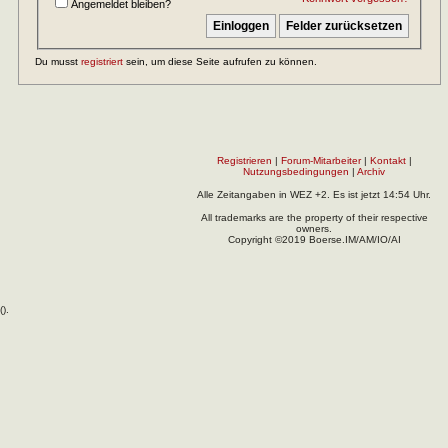
Angemeldet bleiben?
Du musst
registriert
sein, um diese Seite aufrufen zu können.
Registrieren
|
Forum-Mitarbeiter
|
Kontakt
|
Nutzungsbedingungen
|
Archiv
Alle Zeitangaben in WEZ +2. Es ist jetzt
14:54
Uhr.
All trademarks are the property of their respective
owners.
Copyright ©2019 Boerse.IM/AM/IO/AI
(
).