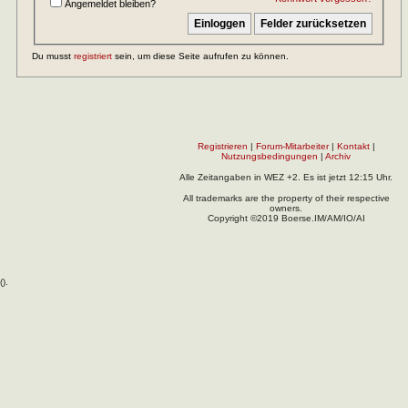
Angemeldet bleiben?
Du musst
registriert
sein, um diese Seite aufrufen zu können.
Registrieren
|
Forum-Mitarbeiter
|
Kontakt
|
Nutzungsbedingungen
|
Archiv
Alle Zeitangaben in WEZ +2. Es ist jetzt
12:15
Uhr.
All trademarks are the property of their respective
owners.
Copyright ©2019 Boerse.IM/AM/IO/AI
(
).