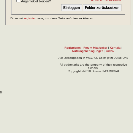
Angemeldet bleiben?
Du musst
registriert
sein, um diese Seite aufrufen zu können.
Registrieren
|
Forum-Mitarbeiter
|
Kontakt
|
Nutzungsbedingungen
|
Archiv
Alle Zeitangaben in WEZ +2. Es ist jetzt
09:46
Uhr.
All trademarks are the property of their respective
owners.
Copyright ©2019 Boerse.IM/AM/IO/AI
(
).