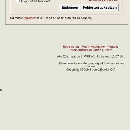
Angemeldet bleiben?
Du musst
registriert
sein, um diese Seite aufrufen zu können.
Registrieren
|
Forum-Mitarbeiter
|
Kontakt
|
Nutzungsbedingungen
|
Archiv
Alle Zeitangaben in WEZ +2. Es ist jetzt
12:57
Uhr.
All trademarks are the property of their respective
owners.
Copyright ©2019 Boerse.IM/AM/IO/AI
(
).