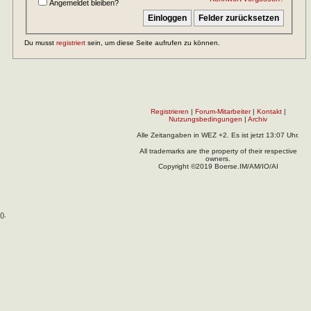
Angemeldet bleiben?
Du musst
registriert
sein, um diese Seite aufrufen zu können.
Registrieren
|
Forum-Mitarbeiter
|
Kontakt
|
Nutzungsbedingungen
|
Archiv
Alle Zeitangaben in WEZ +2. Es ist jetzt
13:07
Uhr.
All trademarks are the property of their respective
owners.
Copyright ©2019 Boerse.IM/AM/IO/AI
(
).