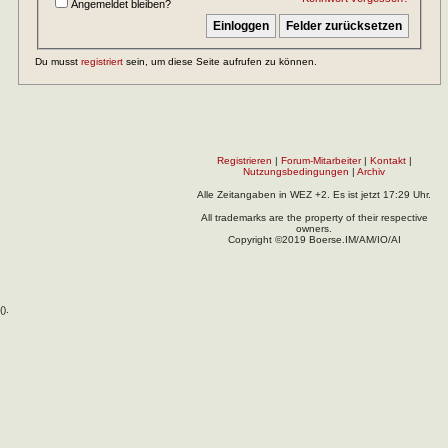
Angemeldet bleiben?
Du musst
registriert
sein, um diese Seite aufrufen zu können.
Registrieren
|
Forum-Mitarbeiter
|
Kontakt
|
Nutzungsbedingungen
|
Archiv
Alle Zeitangaben in WEZ +2. Es ist jetzt
17:29
Uhr.
All trademarks are the property of their respective
owners.
Copyright ©2019 Boerse.IM/AM/IO/AI
(
).