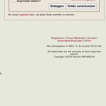
Angemeldet bleiben?
Du musst
registriert
sein, um diese Seite aufrufen zu können.
Registrieren
|
Forum-Mitarbeiter
|
Kontakt
|
Nutzungsbedingungen
|
Archiv
Alle Zeitangaben in WEZ +2. Es ist jetzt
00:25
Uhr.
All trademarks are the property of their respective
owners.
Copyright ©2019 Boerse.IM/AM/IO/AI
(
).