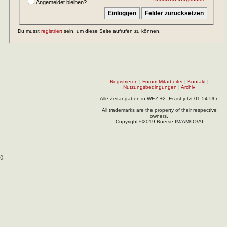
Angemeldet bleiben?
Du musst
registriert
sein, um diese Seite aufrufen zu können.
Registrieren
|
Forum-Mitarbeiter
|
Kontakt
|
Nutzungsbedingungen
|
Archiv
Alle Zeitangaben in WEZ +2. Es ist jetzt
01:54
Uhr.
All trademarks are the property of their respective
owners.
Copyright ©2019 Boerse.IM/AM/IO/AI
(
).