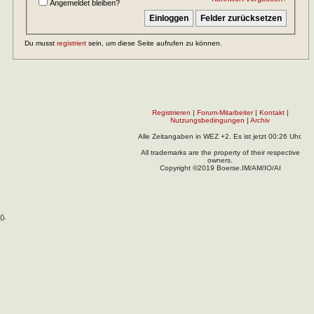
Angemeldet bleiben?
Du musst
registriert
sein, um diese Seite aufrufen zu können.
Registrieren
|
Forum-Mitarbeiter
|
Kontakt
|
Nutzungsbedingungen
|
Archiv
Alle Zeitangaben in WEZ +2. Es ist jetzt
00:26
Uhr.
All trademarks are the property of their respective
owners.
Copyright ©2019 Boerse.IM/AM/IO/AI
(
).