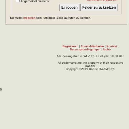
Angemeldet bleiben?
Du musst
registriert
sein, um diese Seite aufrufen zu können.
Registrieren
|
Forum-Mitarbeiter
|
Kontakt
|
Nutzungsbedingungen
|
Archiv
Alle Zeitangaben in WEZ +2. Es ist jetzt
19:58
Uhr.
All trademarks are the property of their respective
owners.
Copyright ©2019 Boerse.IM/AM/IO/AI
(
).