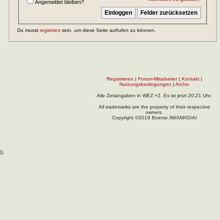
Angemeldet bleiben?
Du musst
registriert
sein, um diese Seite aufrufen zu können.
Registrieren
|
Forum-Mitarbeiter
|
Kontakt
|
Nutzungsbedingungen
|
Archiv
Alle Zeitangaben in WEZ +2. Es ist jetzt
20:21
Uhr.
All trademarks are the property of their respective
owners.
Copyright ©2019 Boerse.IM/AM/IO/AI
(
).