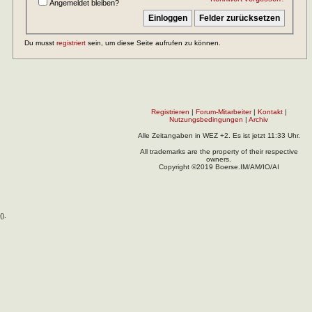
Angemeldet bleiben?
Du musst
registriert
sein, um diese Seite aufrufen zu können.
Registrieren
|
Forum-Mitarbeiter
|
Kontakt
|
Nutzungsbedingungen
|
Archiv
Alle Zeitangaben in WEZ +2. Es ist jetzt
11:33
Uhr.
All trademarks are the property of their respective
owners.
Copyright ©2019 Boerse.IM/AM/IO/AI
(
).