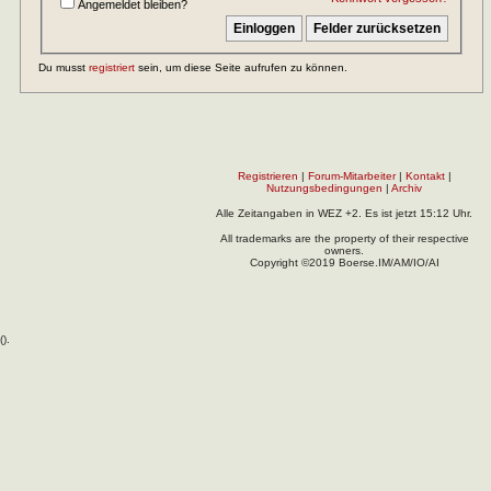
Angemeldet bleiben?
Du musst
registriert
sein, um diese Seite aufrufen zu können.
Registrieren
|
Forum-Mitarbeiter
|
Kontakt
|
Nutzungsbedingungen
|
Archiv
Alle Zeitangaben in WEZ +2. Es ist jetzt
15:12
Uhr.
All trademarks are the property of their respective
owners.
Copyright ©2019 Boerse.IM/AM/IO/AI
(
).