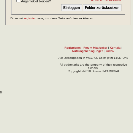
Angemeldet bleiben?
Du musst
registriert
sein, um diese Seite aufrufen zu können.
Registrieren
|
Forum-Mitarbeiter
|
Kontakt
|
Nutzungsbedingungen
|
Archiv
Alle Zeitangaben in WEZ +2. Es ist jetzt
14:37
Uhr.
All trademarks are the property of their respective
owners.
Copyright ©2019 Boerse.IM/AM/IO/AI
(
).