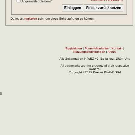
Angemeldet bleiben?
Du musst
registriert
sein, um diese Seite aufrufen zu können.
Registrieren
|
Forum-Mitarbeiter
|
Kontakt
|
Nutzungsbedingungen
|
Archiv
Alle Zeitangaben in WEZ +2. Es ist jetzt
15:04
Uhr.
All trademarks are the property of their respective
owners.
Copyright ©2019 Boerse.IM/AM/IO/AI
(
).