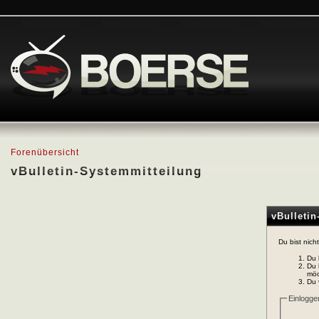
Forenübersicht
vBulletin-Systemmitteilung
vBulleti
Du bist nich
Du 
Du 
möc
Du 
Einlogge