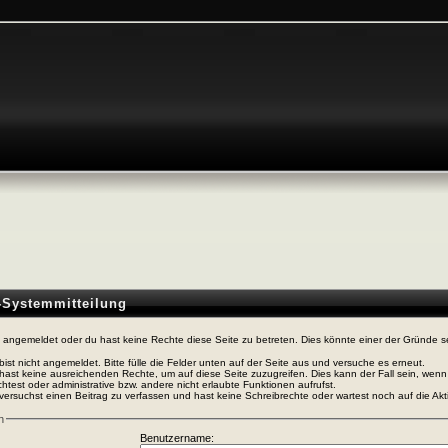
n-Systemmitteilung
t angemeldet oder du hast keine Rechte diese Seite zu betreten. Dies könnte einer der Gründe s
bist nicht angemeldet. Bitte fülle die Felder unten auf der Seite aus und versuche es erneut.
hast keine ausreichenden Rechte, um auf diese Seite zuzugreifen. Dies kann der Fall sein, wen
htest oder administrative bzw. andere nicht erlaubte Funktionen aufrufst.
versuchst einen Beitrag zu verfassen und hast keine Schreibrechte oder wartest noch auf die Akti
n
Benutzername: