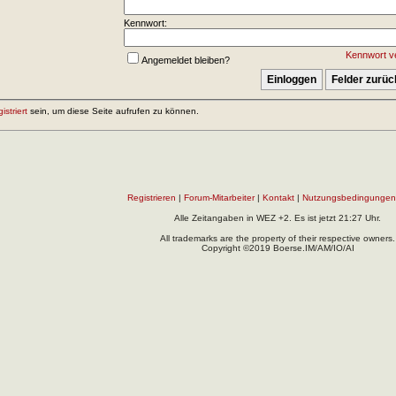
Kennwort:
Kennwort v
Angemeldet bleiben?
gistriert
sein, um diese Seite aufrufen zu können.
Registrieren
|
Forum-Mitarbeiter
|
Kontakt
|
Nutzungsbedingungen
Alle Zeitangaben in WEZ +2. Es ist jetzt
21:27
Uhr.
All trademarks are the property of their respective owners.
Copyright ©2019 Boerse.IM/AM/IO/AI