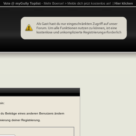
Vote @ myGully Toplist
- Mehr Boerse! > Melde dich jetzt kostenlos an! |
Hier klicken
ein:
n du Beiträge eines anderen Benutzers ändern
vierung deiner Registrierung.