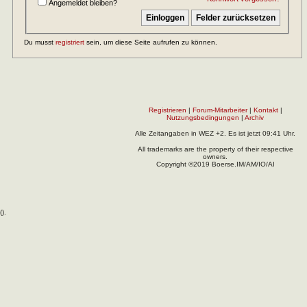
Angemeldet bleiben?
Du musst
registriert
sein, um diese Seite aufrufen zu können.
Registrieren
|
Forum-Mitarbeiter
|
Kontakt
|
Nutzungsbedingungen
|
Archiv
Alle Zeitangaben in WEZ +2. Es ist jetzt
09:41
Uhr.
All trademarks are the property of their respective
owners.
Copyright ©2019 Boerse.IM/AM/IO/AI
(
).