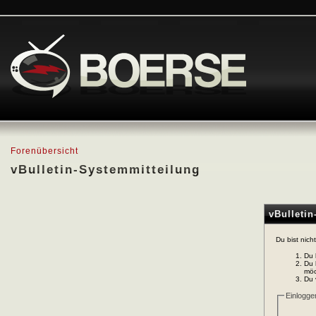
Forenübersicht
vBulletin-Systemmitteilung
vBulleti
Du bist nich
Du 
Du 
möc
Du 
Einlogge