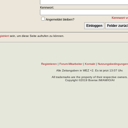
Kennwort:
Kennwort v
Angemeldet bleiben?
gistriert
sein, um diese Seite aufrufen zu können.
Registrieren
|
Forum-Mitarbeiter
|
Kontakt
|
Nutzungsbedingungen
Alle Zeitangaben in WEZ +2. Es ist jetzt
13:07
Uhr.
All trademarks are the property of their respective owners.
Copyright ©2019 Boerse.IM/AM/IO/AI