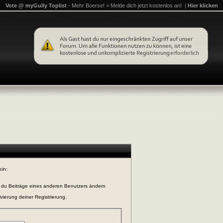
Vote @ myGully Toplist
- Mehr Boerse! > Melde dich jetzt kostenlos an! |
Hier klicken
ein:
n du Beiträge eines anderen Benutzers ändern
vierung deiner Registrierung.