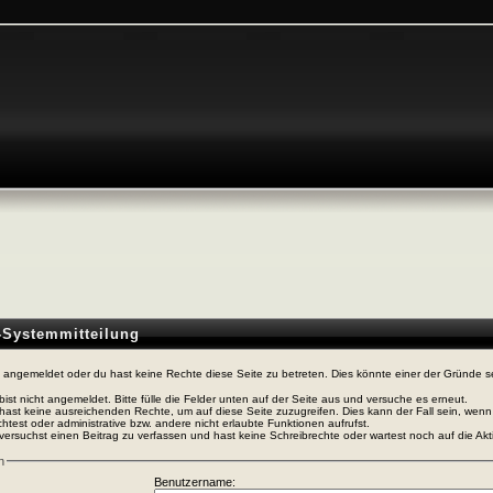
n-Systemmitteilung
t angemeldet oder du hast keine Rechte diese Seite zu betreten. Dies könnte einer der Gründe s
bist nicht angemeldet. Bitte fülle die Felder unten auf der Seite aus und versuche es erneut.
hast keine ausreichenden Rechte, um auf diese Seite zuzugreifen. Dies kann der Fall sein, wen
htest oder administrative bzw. andere nicht erlaubte Funktionen aufrufst.
versuchst einen Beitrag zu verfassen und hast keine Schreibrechte oder wartest noch auf die Akti
n
Benutzername: