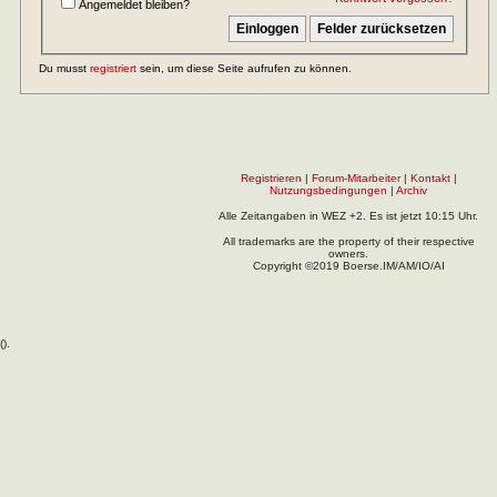
Angemeldet bleiben?
Du musst
registriert
sein, um diese Seite aufrufen zu können.
Registrieren
|
Forum-Mitarbeiter
|
Kontakt
|
Nutzungsbedingungen
|
Archiv
Alle Zeitangaben in WEZ +2. Es ist jetzt
10:15
Uhr.
All trademarks are the property of their respective
owners.
Copyright ©2019 Boerse.IM/AM/IO/AI
(
).