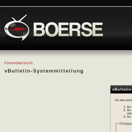
Forenübersicht
vBulletin-Systemmitteilung
vBulleti
Du bist nich
Du 
Du 
möc
Du 
Einlogge