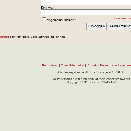
Kennwort:
Kennwort v
Angemeldet bleiben?
gistriert
sein, um diese Seite aufrufen zu können.
Registrieren
|
Forum-Mitarbeiter
|
Kontakt
|
Nutzungsbedingungen
Alle Zeitangaben in WEZ +2. Es ist jetzt
23:29
Uhr.
All trademarks are the property of their respective owners.
Copyright ©2019 Boerse.IM/AM/IO/AI