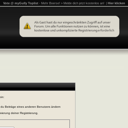
Vote @ myGully Toplist
- Mehr Boerse! > Melde dich jetzt kostenlos an! |
Hier klicken
ein:
n du Beiträge eines anderen Benutzers ändern
vierung deiner Registrierung.