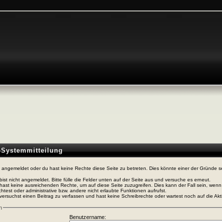
n-Systemmitteilung
t angemeldet oder du hast keine Rechte diese Seite zu betreten. Dies könnte einer der Gründe s
bist nicht angemeldet. Bitte fülle die Felder unten auf der Seite aus und versuche es erneut.
hast keine ausreichenden Rechte, um auf diese Seite zuzugreifen. Dies kann der Fall sein, wen
htest oder administrative bzw. andere nicht erlaubte Funktionen aufrufst.
versuchst einen Beitrag zu verfassen und hast keine Schreibrechte oder wartest noch auf die Akti
n
Benutzername: