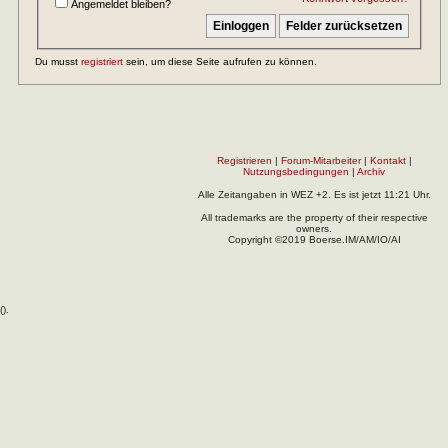
Angemeldet bleiben?
Du musst
registriert
sein, um diese Seite aufrufen zu können.
Registrieren
|
Forum-Mitarbeiter
|
Kontakt
|
Nutzungsbedingungen
|
Archiv
Alle Zeitangaben in WEZ +2. Es ist jetzt
11:21
Uhr.
All trademarks are the property of their respective
owners.
Copyright ©2019 Boerse.IM/AM/IO/AI
(
).