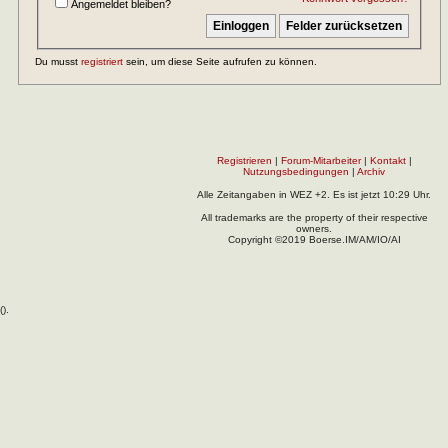
Angemeldet bleiben?
Du musst
registriert
sein, um diese Seite aufrufen zu können.
Registrieren
|
Forum-Mitarbeiter
|
Kontakt
|
Nutzungsbedingungen
|
Archiv
Alle Zeitangaben in WEZ +2. Es ist jetzt
10:29
Uhr.
All trademarks are the property of their respective
owners.
Copyright ©2019 Boerse.IM/AM/IO/AI
(
).