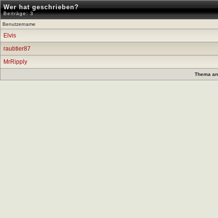
Wer hat geschrieben?
Beiträge: 3
Benutzername
Elvis
raubtier87
MrRipply
Thema anz