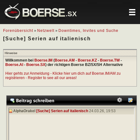
.SX
Forenübersicht
»
Netzwelt
»
Downtimes, Invites und Suche
[Suche] Serien auf italienisch
Hinweise
Willkommen bei
Boerse.IM
(
Boerse.AM
-
Boerse.KZ
-
Boerse.TW
-
Boerse.AI
-
Boerse.SX
) der richtigen Boerse BZ/SX/SH Alternative
Hier gehts zur Anmeldung - Klicke hier um dich auf Boerse.IM/AM zu
registrieren - Register to see all our areas!
AlphaOrakel
[Suche] Serien auf italienisch
24.03.26,
19:53