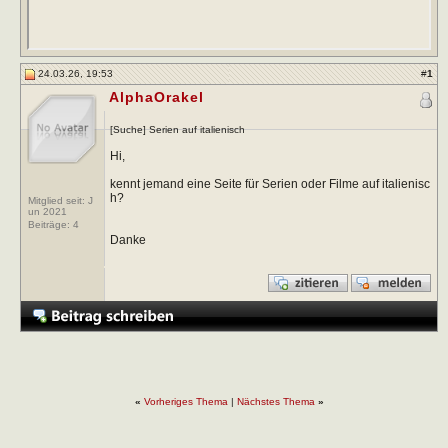
24.03.26, 19:53
#
1
AlphaOrakel
[Suche] Serien auf italienisch
Hi,
kennt jemand eine Seite für Serien oder Filme auf italienisc
h?
Mitglied seit: J
un 2021
Beiträge:
4
Danke
«
Vorheriges Thema
|
Nächstes Thema
»