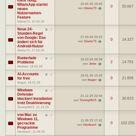
mehr nötig:
10.04.26
19:45
WhatsApp startet
0
55.667
von
Gismo73
neues
Nutzernamen-
Feature
Gismo73
, 10.04.26
Neue 24-
Stunden-Regel
27.03.26
20:15
von Google: Das
0
14.327
von
Gismo73
ändert sich für
Android-Nutzer
Gismo73
, 27.03.26
Runterlade
19.03.26
08:58
2
14.791
Probleme
von
Jinbe
Herbsel
, 18.03.26
AI-Accounts
19.01.26
10:35
0
21.856
for free
von
ittagor
ittagor
, 19.01.26
Windows
Defender
21.12.25
22:04
0
30.623
blockiert Installation
von
Tommy0815
trotz Deaktivierung
Tommy0815
, 21.12.25
von Mac zu
Windows 11,
11.09.25
17:42
0
102.250
gecrackte
von
Hambach
Programme
Hambach
, 11.09.25