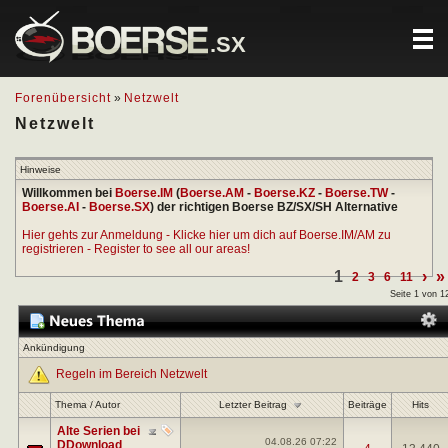
.SX
Forenübersicht
»
Netzwelt
Netzwelt
Hinweise
Willkommen bei
Boerse.IM
(
Boerse.AM
-
Boerse.KZ
-
Boerse.TW
-
Boerse.AI
-
Boerse.SX
) der richtigen Boerse BZ/SX/SH Alternative
Hier gehts zur Anmeldung - Klicke hier um dich auf Boerse.IM/AM zu
registrieren - Register to see all our areas!
1
›
»
2
3
6
11
Seite 1 von 1
Ankündigung
Regeln im Bereich Netzwelt
Letzter Beitrag
Thema
/
Autor
Beiträge
Hits
Alte Serien bei
04.08.26
07:22
DDownload