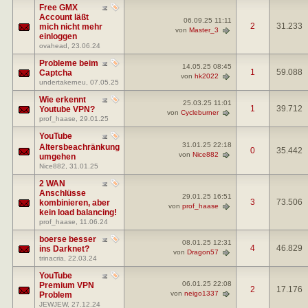
Free GMX
Account läßt
06.09.25
11:11
2
31.233
mich nicht mehr
von
Master_3
einloggen
ovahead
, 23.06.24
Probleme beim
14.05.25
08:45
1
59.088
Captcha
von
hk2022
undertakerneu
, 07.05.25
Wie erkennt
25.03.25
11:01
1
39.712
Youtube VPN?
von
Cycleburner
prof_haase
, 29.01.25
YouTube
31.01.25
22:18
Altersbeachränkung
0
35.442
von
Nice882
umgehen
Nice882
, 31.01.25
2 WAN
Anschlüsse
29.01.25
16:51
3
73.506
kombinieren, aber
von
prof_haase
kein load balancing!
prof_haase
, 11.06.24
boerse besser
08.01.25
12:31
4
46.829
ins Darknet?
von
Dragon57
trinacria
, 22.03.24
YouTube
06.01.25
22:08
Premium VPN
2
17.176
von
neigo1337
Problem
JEWJEW
, 27.12.24