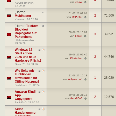
4
13.440
von
edowl
ABCHoernchen
,
23.06.26
[Horror]
01.07.26
01:04
2
71.500
Multihoster
von
McPuffer
Yzerman
, 14.02.26
[Horror]
Telekom
Blockiert
30.06.26
16:01
Rapidgator auf
3
4.852
von
benjel
Paketebene
LillithImmaculate
,
29.06.26
Windows 12:
Start schon
19.06.26
02:49
2
44.746
2026 und neue
von
Chaikobar
Hardware-Pflicht?
Gismo73
, 06.03.26
Wie Seite mit
Funktionen
11.06.26
16:18
1
28.020
downloaden für
von
Achjaachnö
Offline-Nutzung?
Fischhund
, 31.12.24
Amazon-Kindl-
29.05.26
21:12
App
2
12.576
von
8ack80n3
Copysperre
8ack80n3
, 28.05.26
Keine
Handynummer