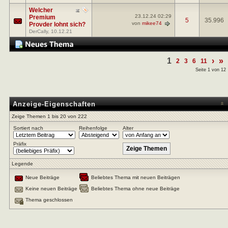
Welcher
23.12.24
02:29
Premium
5
35.996
von
mikee74
Provder lohnt sich?
DerCally
, 10.12.21
1
›
»
2
3
6
11
Seite 1 von 12
Anzeige-Eigenschaften
Zeige Themen 1 bis 20 von 222
Sortiert nach
Reihenfolge
Alter
Präfix
Legende
Neue Beiträge
Beliebtes Thema mit neuen Beiträgen
Keine neuen Beiträge
Beliebtes Thema ohne neue Beiträge
Thema geschlossen