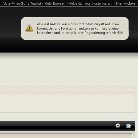
Vote @ myGully Toplist
- Mehr Boerse! > Melde dich jetzt kostenlos an! |
Hier klicken