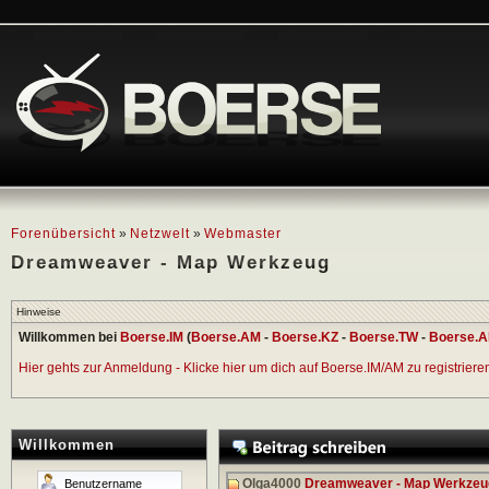
Forenübersicht
»
Netzwelt
»
Webmaster
Dreamweaver - Map Werkzeug
Hinweise
Willkommen bei
Boerse.IM
(
Boerse.AM
-
Boerse.KZ
-
Boerse.TW
-
Boerse.A
Hier gehts zur Anmeldung - Klicke hier um dich auf Boerse.IM/AM zu registrieren 
Willkommen
Olga4000
Dreamweaver - Map Werkzeu