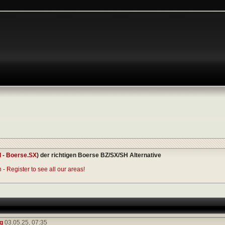
I
-
Boerse.SX
) der richtigen Boerse BZ/SX/SH Alternative
- Register to see all our areas!
g
03.05.25,
07:35