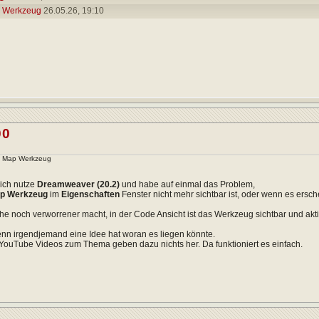
 Werkzeug
26.05.26,
19:10
00
- Map Werkzeug
 ich nutze
Dreamweaver (20.2)
und habe auf einmal das Problem,
p Werkzeug
im
Eigenschaften
Fenster nicht mehr sichtbar ist, oder wenn es erschei
e noch verworrener macht, in der Code Ansicht ist das Werkzeug sichtbar und aktiv,
nn irgendjemand eine Idee hat woran es liegen könnte.
ouTube Videos zum Thema geben dazu nichts her. Da funktioniert es einfach.