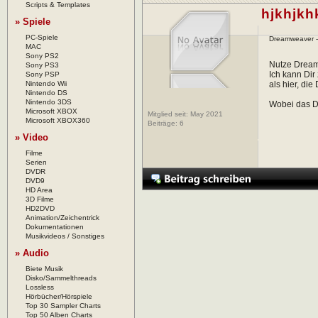
Scripts & Templates
hjkhjkh
» Spiele
PC-Spiele
Dreamweaver 
MAC
Sony PS2
Nutze Dream
Sony PS3
Ich kann Dir
Sony PSP
Nintendo Wii
als hier, di
Nintendo DS
Nintendo 3DS
Wobei das Di
Microsoft XBOX
Mitglied seit: May 2021
Microsoft XBOX360
Beiträge:
6
» Video
Filme
Serien
DVDR
DVD9
HD Area
3D Filme
HD2DVD
Animation/Zeichentrick
Dokumentationen
Musikvideos / Sonstiges
» Audio
Biete Musik
Disko/Sammelthreads
Lossless
Hörbücher/Hörspiele
Top 30 Sampler Charts
Top 50 Alben Charts