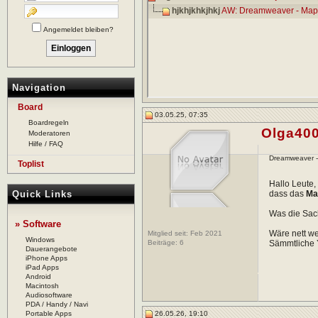
hjkhjkhkjhkj
AW: Dreamweaver - Map
Angemeldet bleiben?
Navigation
Board
03.05.25, 07:35
Boardregeln
Olga40
Moderatoren
Hilfe / FAQ
Dreamweaver 
Toplist
Hallo Leute,
Quick Links
dass das
Ma
Was die Sach
» Software
Wäre nett we
Mitglied seit: Feb 2021
Windows
Beiträge:
6
Sämmtliche Y
Dauerangebote
iPhone Apps
iPad Apps
Android
Macintosh
Audiosoftware
PDA / Handy / Navi
Portable Apps
26.05.26, 19:10