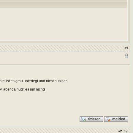
#
1
nt ist es grau unterlegt und nicht nutzbar.
 aber da nützt es mir nichts.
#
2
Top