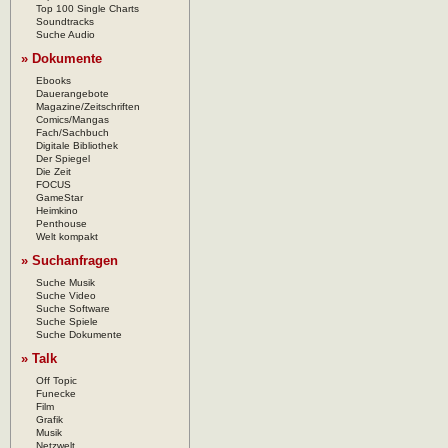
Top 100 Single Charts
Soundtracks
Suche Audio
» Dokumente
Ebooks
Dauerangebote
Magazine/Zeitschriften
Comics/Mangas
Fach/Sachbuch
Digitale Bibliothek
Der Spiegel
Die Zeit
FOCUS
GameStar
Heimkino
Penthouse
Welt kompakt
» Suchanfragen
Suche Musik
Suche Video
Suche Software
Suche Spiele
Suche Dokumente
» Talk
Off Topic
Funecke
Film
Grafik
Musik
Netzwelt