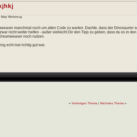
kjhkj
- Map Werkzeug
weaver manchmal noch um alten Code zu warten. Dachte, dass der Dinosaurier sc
 zwar nicht weiter helfen - außer vielleicht Dir den Tipp zu geben, dass du es in de
e Dreamweaver noch nutzen.
ng echt mal richtig gut war.
«
Vorheriges Thema
|
Nächstes Thema
»