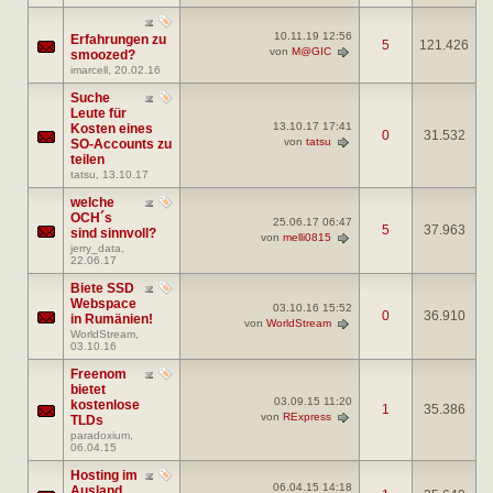
10.11.19
12:56
Erfahrungen zu
5
121.426
von
M@GIC
smoozed?
imarcell
, 20.02.16
Suche
Leute für
13.10.17
17:41
Kosten eines
0
31.532
von
tatsu
SO-Accounts zu
teilen
tatsu
, 13.10.17
welche
OCH´s
25.06.17
06:47
5
37.963
sind sinnvoll?
von
melli0815
jerry_data
,
22.06.17
Biete SSD
Webspace
03.10.16
15:52
0
36.910
in Rumänien!
von
WorldStream
WorldStream
,
03.10.16
Freenom
bietet
03.09.15
11:20
kostenlose
1
35.386
von
RExpress
TLDs
paradoxium
,
06.04.15
Hosting im
06.04.15
14:18
Ausland