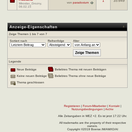
1
35.649
von
paradoxium
Miroslav_Grozny
,
06.02.15
Anzeige-Eigenschaften
Zeige Themen 1 bis 7 von 7
Sortiert nach
Reihenfolge
Alter
Legende
Neue Beiträge
Beliebtes Thema mit neuen Beiträgen
Keine neuen Beiträge
Beliebtes Thema ohne neue Beiträge
Thema geschlossen
Registrieren
|
Forum-Mitarbeiter
|
Kontakt
|
Nutzungsbedingungen
|
Archiv
Alle Zeitangaben in WEZ +2. Es ist jetzt
17:22
Uhr.
All trademarks are the property of their respective
owners.
Copyright ©2019 Boerse.IM/AM/IO/AI