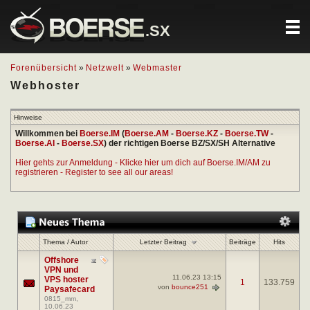
.SX
Forenübersicht
»
Netzwelt
»
Webmaster
Webhoster
Hinweise
Willkommen bei
Boerse.IM
(
Boerse.AM
-
Boerse.KZ
-
Boerse.TW
-
Boerse.AI
-
Boerse.SX
) der richtigen Boerse BZ/SX/SH Alternative
Hier gehts zur Anmeldung - Klicke hier um dich auf Boerse.IM/AM zu
registrieren - Register to see all our areas!
Letzter Beitrag
Thema
/
Autor
Beiträge
Hits
Offshore
VPN und
11.06.23
13:15
VPS hoster
1
133.759
von
bounce251
Paysafecard
0815_mm
,
10.06.23