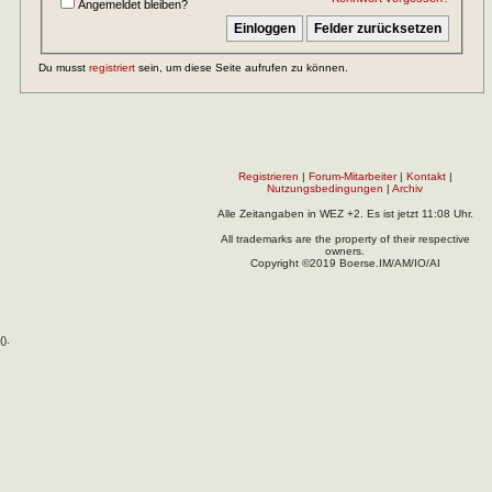
Angemeldet bleiben?
Du musst
registriert
sein, um diese Seite aufrufen zu können.
Registrieren
|
Forum-Mitarbeiter
|
Kontakt
|
Nutzungsbedingungen
|
Archiv
Alle Zeitangaben in WEZ +2. Es ist jetzt
11:08
Uhr.
All trademarks are the property of their respective
owners.
Copyright ©2019 Boerse.IM/AM/IO/AI
(
).