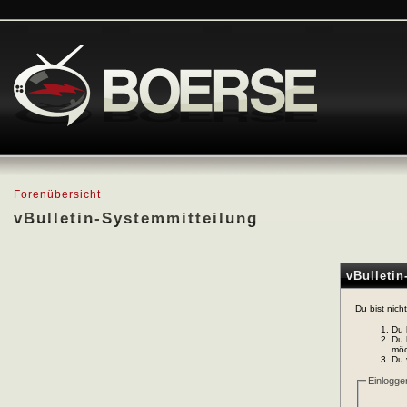
Forenübersicht
vBulletin-Systemmitteilung
vBulleti
Du bist nich
Du 
Du 
möc
Du 
Einlogge