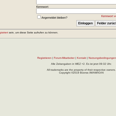
Kennwort:
Kennwort v
Angemeldet bleiben?
gistriert
sein, um diese Seite aufrufen zu können.
Registrieren
|
Forum-Mitarbeiter
|
Kontakt
|
Nutzungsbedingungen
Alle Zeitangaben in WEZ +2. Es ist jetzt
09:32
Uhr.
All trademarks are the property of their respective owners.
Copyright ©2019 Boerse.IM/AM/IO/AI