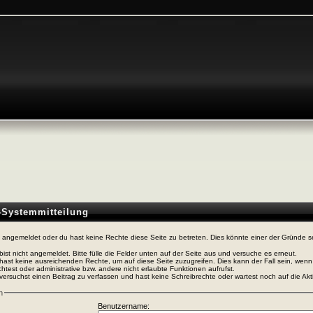
n-Systemmitteilung
t angemeldet oder du hast keine Rechte diese Seite zu betreten. Dies könnte einer der Gründe s
bist nicht angemeldet. Bitte fülle die Felder unten auf der Seite aus und versuche es erneut.
hast keine ausreichenden Rechte, um auf diese Seite zuzugreifen. Dies kann der Fall sein, wen
htest oder administrative bzw. andere nicht erlaubte Funktionen aufrufst.
versuchst einen Beitrag zu verfassen und hast keine Schreibrechte oder wartest noch auf die Akti
n
Benutzername: