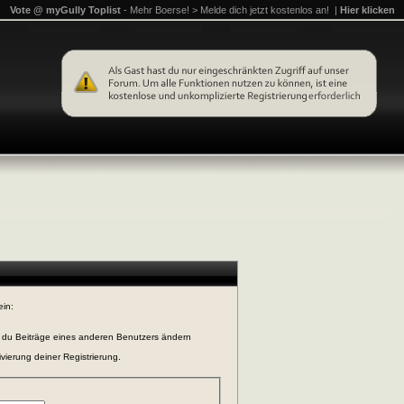
Vote @ myGully Toplist
- Mehr Boerse! > Melde dich jetzt kostenlos an! |
Hier klicken
ein:
n du Beiträge eines anderen Benutzers ändern
vierung deiner Registrierung.