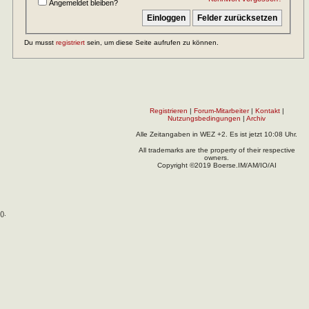
Angemeldet bleiben?
Du musst
registriert
sein, um diese Seite aufrufen zu können.
Registrieren
|
Forum-Mitarbeiter
|
Kontakt
|
Nutzungsbedingungen
|
Archiv
Alle Zeitangaben in WEZ +2. Es ist jetzt
10:08
Uhr.
All trademarks are the property of their respective
owners.
Copyright ©2019 Boerse.IM/AM/IO/AI
(
).