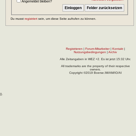
Angemeldet bleiben?
Du musst
registriert
sein, um diese Seite aufrufen zu können.
Registrieren
|
Forum-Mitarbeiter
|
Kontakt
|
Nutzungsbedingungen
|
Archiv
Alle Zeitangaben in WEZ +2. Es ist jetzt
15:32
Uhr.
All trademarks are the property of their respective
owners.
Copyright ©2019 Boerse.IM/AM/IO/AI
(
).