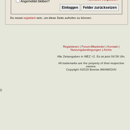
Angemeldet bleiben?
Du musst
registriert
sein, um diese Seite aufrufen zu können.
Registrieren
|
Forum-Mitarbeiter
|
Kontakt
|
Nutzungsbedingungen
|
Archiv
Alle Zeitangaben in WEZ +2. Es ist jetzt
04:56
Uhr.
All trademarks are the property of their respective
owners.
Copyright ©2019 Boerse.IM/AM/IO/AI
(
).