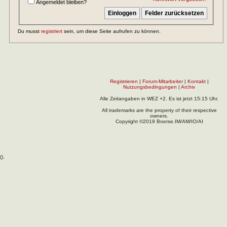
Angemeldet bleiben?
Du musst
registriert
sein, um diese Seite aufrufen zu können.
Registrieren
|
Forum-Mitarbeiter
|
Kontakt
|
Nutzungsbedingungen
|
Archiv
Alle Zeitangaben in WEZ +2. Es ist jetzt
15:15
Uhr.
All trademarks are the property of their respective
owners.
Copyright ©2019 Boerse.IM/AM/IO/AI
(
).