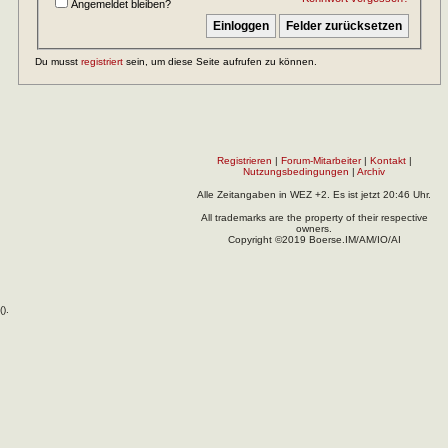
Angemeldet bleiben?
Du musst
registriert
sein, um diese Seite aufrufen zu können.
Registrieren
|
Forum-Mitarbeiter
|
Kontakt
|
Nutzungsbedingungen
|
Archiv
Alle Zeitangaben in WEZ +2. Es ist jetzt
20:46
Uhr.
All trademarks are the property of their respective
owners.
Copyright ©2019 Boerse.IM/AM/IO/AI
(
).