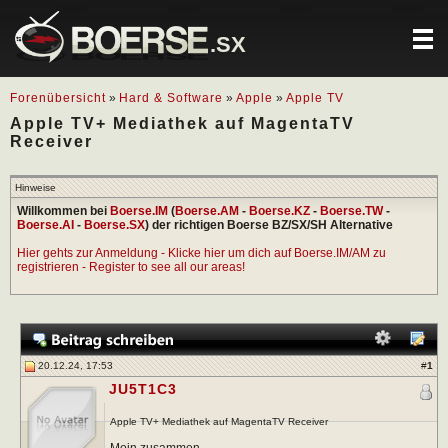
.SX
Forenübersicht
»
Hard & Software
»
Apple
»
Apple TV
Apple TV+ Mediathek auf MagentaTV
Receiver
Hinweise
Willkommen bei
Boerse.IM
(
Boerse.AM
-
Boerse.KZ
-
Boerse.TW
-
Boerse.AI
-
Boerse.SX
) der richtigen Boerse BZ/SX/SH Alternative
Hier gehts zur Anmeldung - Klicke hier um dich auf Boerse.IM/AM zu
registrieren - Register to see all our areas!
20.12.24, 17:53
#
1
JU5T1C3
Apple TV+ Mediathek auf MagentaTV Receiver
Moin zusammen,