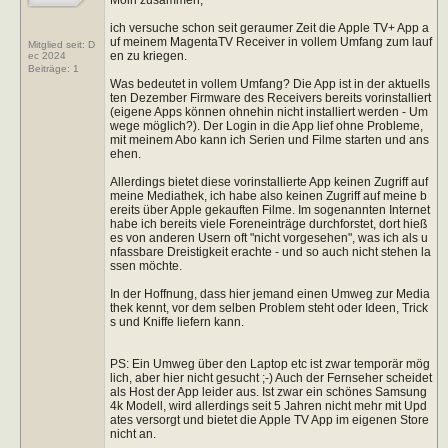
ich versuche schon seit geraumer Zeit die Apple TV+ App a
uf meinem MagentaTV Receiver in vollem Umfang zum lauf
Mitglied seit: D
en zu kriegen.
ec 2024
Beiträge:
1
Was bedeutet in vollem Umfang? Die App ist in der aktuells
ten Dezember Firmware des Receivers bereits vorinstalliert
(eigene Apps können ohnehin nicht installiert werden - Um
wege möglich?). Der Login in die App lief ohne Probleme,
mit meinem Abo kann ich Serien und Filme starten und ans
ehen.
Allerdings bietet diese vorinstallierte App keinen Zugriff auf
meine Mediathek, ich habe also keinen Zugriff auf meine b
ereits über Apple gekauften Filme. Im sogenannten Internet
habe ich bereits viele Foreneinträge durchforstet, dort hieß
es von anderen Usern oft "nicht vorgesehen", was ich als u
nfassbare Dreistigkeit erachte - und so auch nicht stehen la
ssen möchte.
In der Hoffnung, dass hier jemand einen Umweg zur Media
thek kennt, vor dem selben Problem steht oder Ideen, Trick
s und Kniffe liefern kann.
PS: Ein Umweg über den Laptop etc ist zwar temporär mög
lich, aber hier nicht gesucht ;-) Auch der Fernseher scheidet
als Host der App leider aus. Ist zwar ein schönes Samsung
4k Modell, wird allerdings seit 5 Jahren nicht mehr mit Upd
ates versorgt und bietet die Apple TV App im eigenen Store
nicht an.