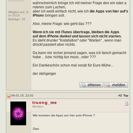
wahrscheinlich bringe ich mit meiner Frage den ein oder a
nderen zum Lachen,
aber ich weiß einfach nicht, wie ich
die Apps von hier auf's
Mitglied seit: N
iPhon
e bringen soll.
ov 2014
Beiträge:
10
Also, meine Frage: wie geht das ???
Wenn ich sie mit iTunes übertrage, bleiben die Apps
auf dem iPhone dunkel und lassen sich nicht starten.
Es steht drunter "Installation" oder "Warten" , wenn man
drückt passiert aber nichts.
Da kann mir sicher jemand sagen, was ich falsch gemacht
habe ... bzw. richtig tun muss , oder ???
Ein Dankeschön schon mal vorab für Eure Mühe...
der stehgeiger
09.01.15, 22:01
#
2
Top
truong_me
Member
Wie kommen die Apps von hier aufs iPhone ?
Zitat: