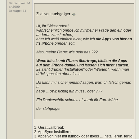
Mitglied seit: M
ar 2009
Beiträge:
84
Zitat von
stehgeiger
Hi, Ihr "Wissenden",
wahrscheinlich bringe ich mit meiner Frage den ein oder
anderen zum Lachen,
aber ich weiß einfach nicht, wie ich
die Apps von hier au
f's iPhon
e bringen soll.
Also, meine Frage: wie geht das ???
Wenn ich sie mit iTunes übertrage, bleiben die Apps
auf dem iPhone dunkel und lassen sich nicht starten.
Es steht drunter "Installation" oder "Warten" , wenn man
drückt passiert aber nichts.
Da kann mir sicher jemand sagen, was ich falsch gemac
ht
habe ... bzw. richtig tun muss , oder ???
Ein Dankeschön schon mal vorab für Eure Mühe...
der stehgeiger
1. Gerät Jailbreak
2. AppSync installieren
3. Apps von hier mit Ifunbox oder Itools ... installieren. fertig.