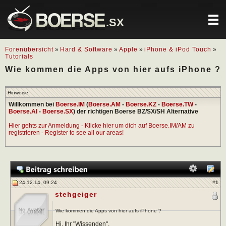
.SX
Forenübersicht
»
Hard & Software
»
Apple
»
iPhone & iPod Touch
»
Tutorials
Wie kommen die Apps von hier aufs iPhone ?
Hinweise
Willkommen bei
Boerse.IM
(
Boerse.AM
-
Boerse.KZ
-
Boerse.TW
-
Boerse.AI
-
Boerse.SX
) der richtigen Boerse BZ/SX/SH Alternative
Hier gehts zur Anmeldung - Klicke hier um dich auf Boerse.IM/AM zu
registrieren - Register to see all our areas!
24.12.14, 09:24
#
1
stehgeiger
Wie kommen die Apps von hier aufs iPhone ?
Hi, Ihr "Wissenden",